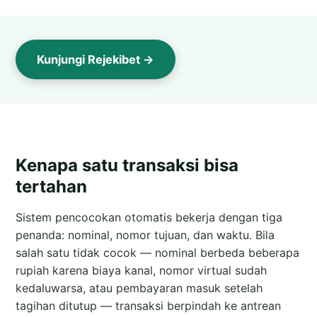
Kunjungi Rejekibet →
Kenapa satu transaksi bisa
tertahan
Sistem pencocokan otomatis bekerja dengan tiga
penanda: nominal, nomor tujuan, dan waktu. Bila
salah satu tidak cocok — nominal berbeda beberapa
rupiah karena biaya kanal, nomor virtual sudah
kedaluwarsa, atau pembayaran masuk setelah
tagihan ditutup — transaksi berpindah ke antrean