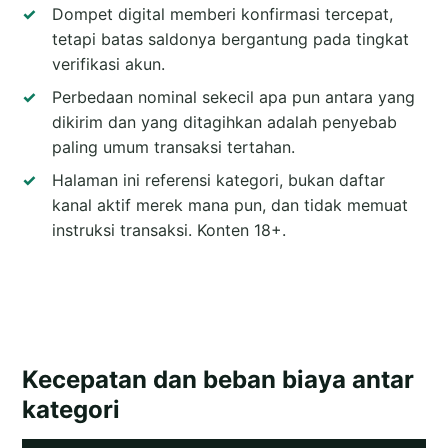
Dompet digital memberi konfirmasi tercepat,
tetapi batas saldonya bergantung pada tingkat
verifikasi akun.
Perbedaan nominal sekecil apa pun antara yang
dikirim dan yang ditagihkan adalah penyebab
paling umum transaksi tertahan.
Halaman ini referensi kategori, bukan daftar
kanal aktif merek mana pun, dan tidak memuat
instruksi transaksi. Konten 18+.
Kecepatan dan beban biaya antar
kategori