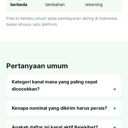
berbeda
tambahan
rekening
Pola ini berlaku umum pada pembayaran daring di Indonesia,
bukan khusus satu platform.
Pertanyaan umum
Kategori kanal mana yang paling cepat
dicocokkan?
Kenapa nominal yang dikirim harus persis?
Apakah daftar ini kanal aktif Rejekibet?