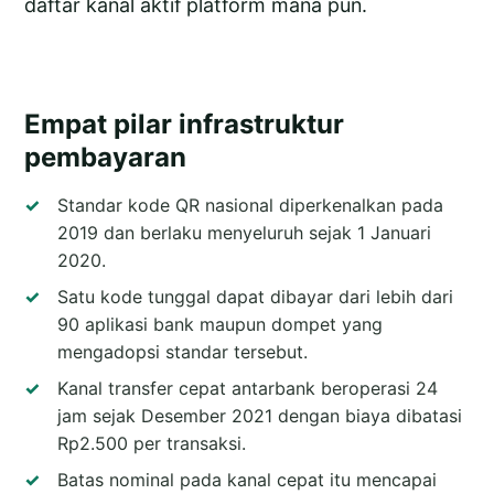
daftar kanal aktif platform mana pun.
Empat pilar infrastruktur
pembayaran
Standar kode QR nasional diperkenalkan pada
2019 dan berlaku menyeluruh sejak 1 Januari
2020.
Satu kode tunggal dapat dibayar dari lebih dari
90 aplikasi bank maupun dompet yang
mengadopsi standar tersebut.
Kanal transfer cepat antarbank beroperasi 24
jam sejak Desember 2021 dengan biaya dibatasi
Rp2.500 per transaksi.
Batas nominal pada kanal cepat itu mencapai