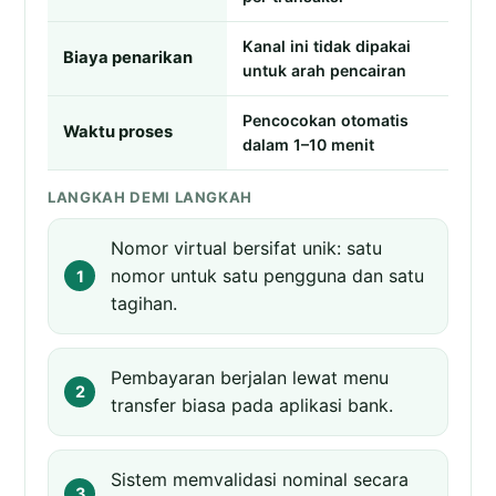
Kanal ini tidak dipakai
Biaya penarikan
untuk arah pencairan
Pencocokan otomatis
Waktu proses
dalam 1–10 menit
LANGKAH DEMI LANGKAH
Nomor virtual bersifat unik: satu
nomor untuk satu pengguna dan satu
tagihan.
Pembayaran berjalan lewat menu
transfer biasa pada aplikasi bank.
Sistem memvalidasi nominal secara