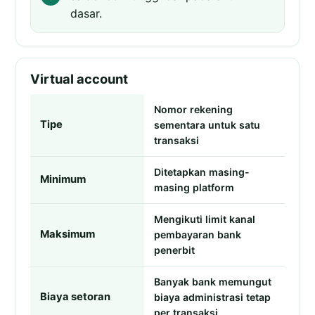
dasar.
Virtual account
Nomor rekening
Tipe
sementara untuk satu
transaksi
Ditetapkan masing-
Minimum
masing platform
Mengikuti limit kanal
Maksimum
pembayaran bank
penerbit
Banyak bank memungut
Biaya setoran
biaya administrasi tetap
per transaksi