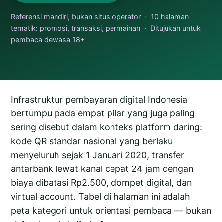
Referensi mandiri, bukan situs operator · 10 halaman
tematik: promosi, transaksi, permainan · Ditujukan untuk
pembaca dewasa 18+
Infrastruktur pembayaran digital Indonesia
bertumpu pada empat pilar yang juga paling
sering disebut dalam konteks platform daring:
kode QR standar nasional yang berlaku
menyeluruh sejak 1 Januari 2020, transfer
antarbank lewat kanal cepat 24 jam dengan
biaya dibatasi Rp2.500, dompet digital, dan
virtual account. Tabel di halaman ini adalah
peta kategori untuk orientasi pembaca — bukan